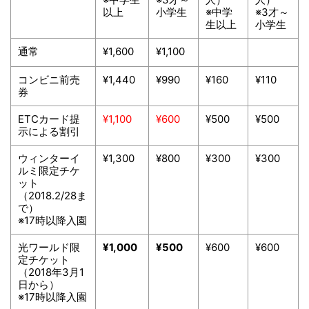
以上
小学生
※中学
※3才～
生以上
小学生
通常
¥1,600
¥1,100
コンビニ前売
¥1,440
¥990
¥160
¥110
券
ETCカード提
¥1,100
¥600
¥500
¥500
示による割引
ウィンターイ
¥1,300
¥800
¥300
¥300
ルミ限定チケ
ット
（2018.2/28ま
で）
※17時以降入園
光ワールド限
¥1,000
¥500
¥600
¥600
定チケット
（2018年3月1
日から）
※17時以降入園