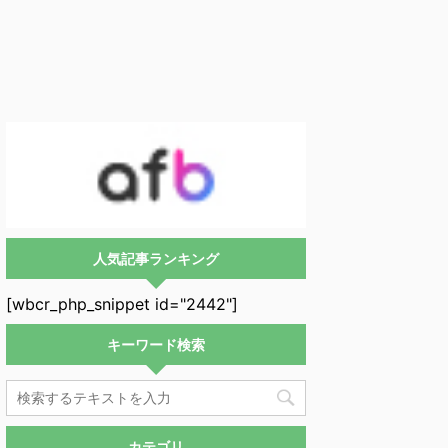
人気記事ランキング
[wbcr_php_snippet id="2442"]
キーワード検索
カテゴリ