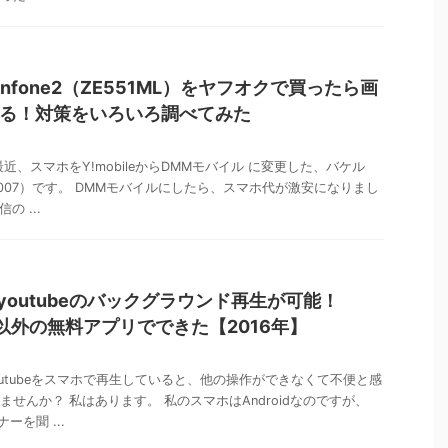
enfone2（ZE551ML）をヤフオクで買ったら画
る！対策をいろいろ調べてみた
近、スマホをY!mobileからDMMモバイル に変更した、バケル
kun007）です。 DMMモバイルにしたら、スマホ代が激安になりまし
の ...
dでyoutubeのバックグラウンド再生が可能！
R+以外の無料アプリでできた【2016年】
utubeをスマホで再生していると、他の操作ができなくて不便と感
ませんか？ 私はあります。 私のスマホはAndroidなのですが、
ナーを聞 ...