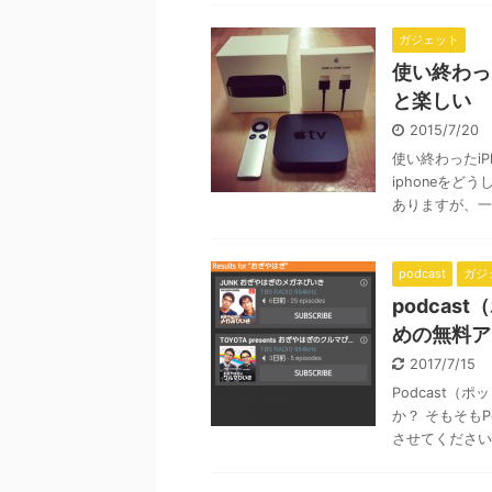
ガジェット
使い終わった
と楽しい
2015/7/20
使い終わったi
iphoneをど
ありますが、一般
podcast
ガジ
podcas
めの無料ア
2017/7/15
Podcast（
か？ そもそもP
させてください。