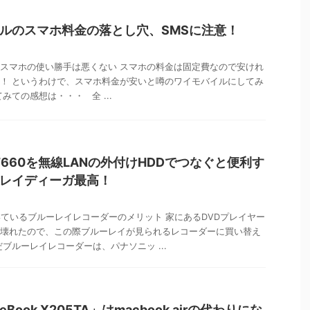
ルのスマホ料金の落とし穴、SMSに注意！
スマホの使い勝手は悪くない スマホの料金は固定費なので安けれ
！ というわけで、スマホ料金が安いと噂のワイモバイルにしてみ
みての感想は・・・ 全 ...
WT660を無線LANの外付けHDDでつなぐと便利す
レイディーガ最高！
いているブルーレイレコーダーのメリット 家にあるDVDプレイヤー
壊れたので、この際ブルーレイが見られるレコーダーに買い替え
だブルーレイレコーダーは、パナソニッ ...
eBook X205TA」はmacbook airの代わりにな