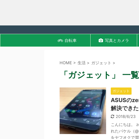
自転車
写真とカメラ
HOME
>
生活
>
ガジェット
>
「ガジェット」 一覧
ガジェット
ASUSのz
解決できた
2018/6/23
こんにちは。 
れたバケル（@ba
をヤフオクで買っ