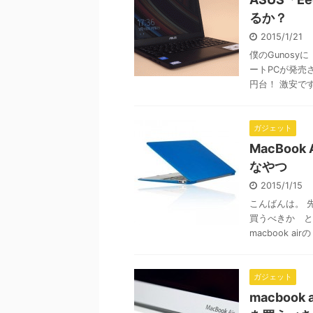
るか？
2015/1/21
僕のGunosyに
ートPCが発売
円台！ 激安です。 
ガジェット
MacBo
なやつ
2015/1/15
こんばんは。 先日
買うべきか と
macbook ai
ガジェット
macboo