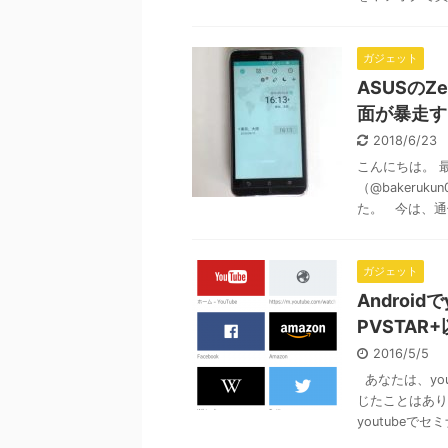
ガジェット
ASUSのZ
面が暴走す
2018/6/23
こんにちは。 最
（@bakeru
た。 今は、通信
ガジェット
Androi
PVSTA
2016/5/5
あなたは、yo
じたことはあり
youtubeでセミ