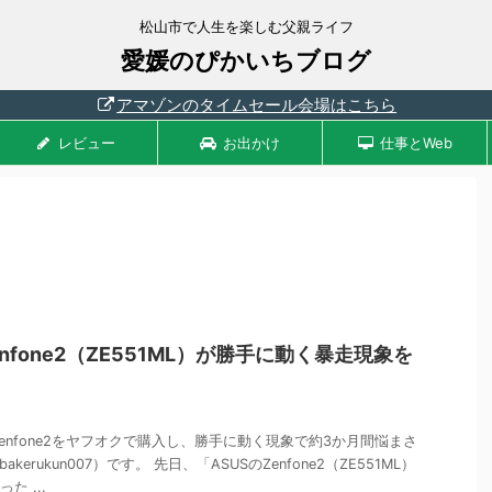
松山市で人生を楽しむ父親ライフ
愛媛のぴかいちブログ
アマゾンのタイムセール会場はこちら
レビュー
お出かけ
仕事とWeb
enfone2（ZE551ML）が勝手に動く暴走現象を
zenfone2をヤフオクで購入し、勝手に動く現象で約3か月間悩まさ
kerukun007）です。 先日、「ASUSのZenfone2（ZE551ML）
た ...