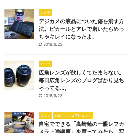
カメラ
デジカメの液晶についた傷を消す方
法。ピカールとアレで磨いたらめっ
ちゃキレイになったよ。
2018/6/23
カメラ
広角レンズが欲しくてたまらない。
毎日広角レンズのブログばかり見ち
ゃってる…。
2018/6/23
カメラ
商品・サービスレビュー
自宅でできる「高崎勉の一眼レフカ
メラ上達講座」を買ってみたら、写