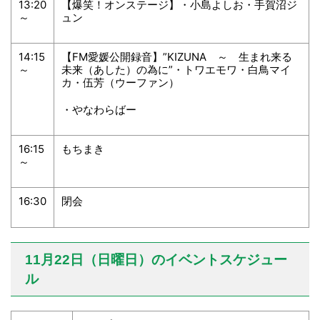
13:20
【爆笑！オンステージ】・小島よしお・手賀沼ジ
～
ュン
14:15
【FM愛媛公開録音】”KIZUNA ～ 生まれ来る
～
未来（あした）の為に”・トワエモワ・白鳥マイ
カ・伍芳（ウーファン）
・やなわらばー
16:15
もちまき
～
16:30
閉会
11月22日（日曜日）のイベントスケジュー
ル