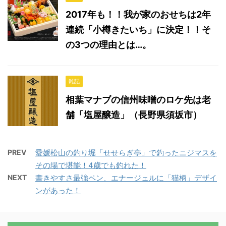
2017年も！！我が家のおせちは2年
連続「小樽きたいち」に決定！！そ
の3つの理由とは…。
雑記
相葉マナブの信州味噌のロケ先は老
舗「塩屋醸造」（長野県須坂市）
PREV
愛媛松山の釣り堀「せせらぎ亭」で釣ったニジマスを
その場で堪能！4歳でも釣れた！
NEXT
書きやすさ最強ペン、エナージェルに「猫柄」デザイ
ンがあった！