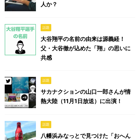
人か？
話題
大谷翔平の名前の由来は源義経！
父・大谷徹が込めた「翔」の思いに
共感
話題
サカナクションの山口一郎さんが情
熱大陸（11月1日放送）に出演！
話題
八幡浜みなっとで見つけた「おへん