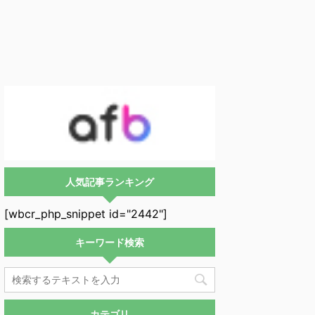
人気記事ランキング
[wbcr_php_snippet id="2442"]
キーワード検索
カテゴリ