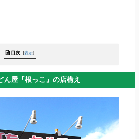
目次
[
表示
]
どん屋『根っこ』の店構え