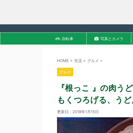
自転車
写真とカメラ
HOME
>
生活
>
グルメ
>
グルメ
『根っこ 』の肉う
もくつろげる、うど
更新日：
2018年1月15日