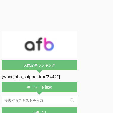
人気記事ランキング
[wbcr_php_snippet id="2442"]
キーワード検索
カテゴリ