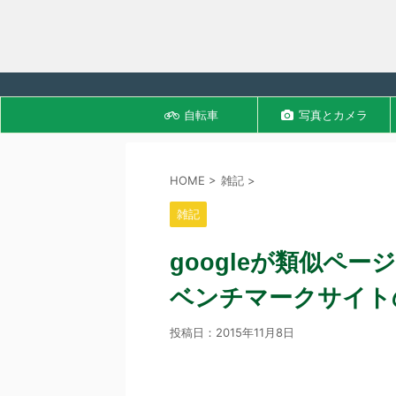
自転車
写真とカメラ
HOME
>
雑記
>
雑記
googleが類似ペ
ベンチマークサイト
投稿日：
2015年11月8日