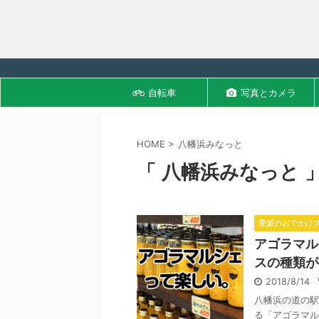
自転車
写真とカメラ
HOME
>
八幡浜みなっと
「 八幡浜みなっと 」
愛媛のおでかけ
アゴラマル
スの種類が
2018/8/14
八幡浜の道の駅
る「アゴラマル