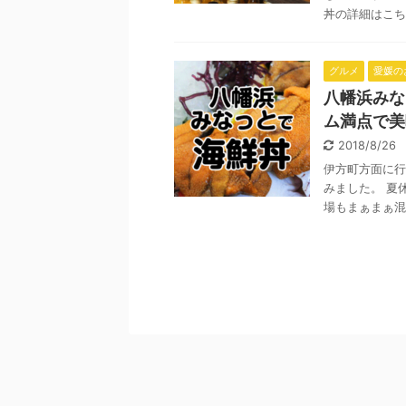
丼の詳細はこちら
グルメ
愛媛の
八幡浜みな
ム満点で美
2018/8/26
伊方町方面に行
みました。 夏
場もまぁまぁ混