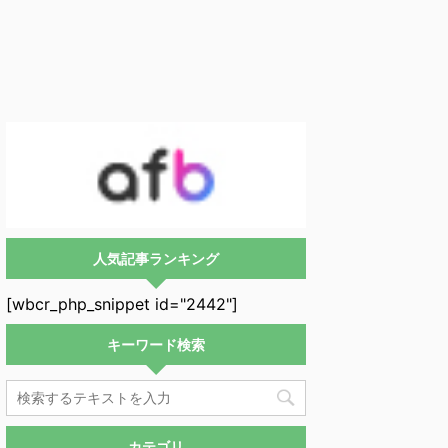
人気記事ランキング
[wbcr_php_snippet id="2442"]
キーワード検索
カテゴリ