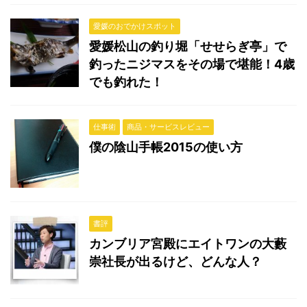
愛媛のおでかけスポット
愛媛松山の釣り堀「せせらぎ亭」で
釣ったニジマスをその場で堪能！4歳
でも釣れた！
仕事術
商品・サービスレビュー
僕の陰山手帳2015の使い方
書評
カンブリア宮殿にエイトワンの大藪
崇社長が出るけど、どんな人？